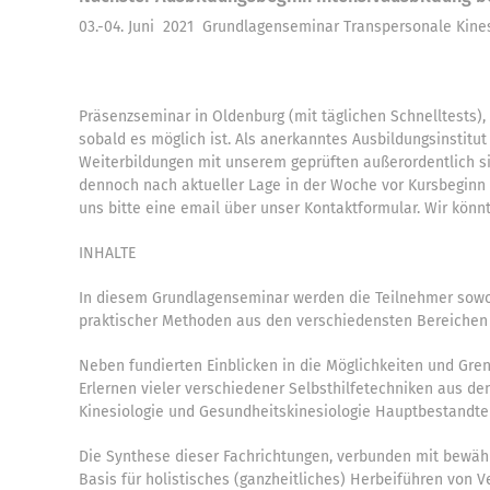
03.-04. Juni 2021 Grundlagenseminar Transpersonale Kines
Präsenzseminar in Oldenburg (mit täglichen Schnelltests)
sobald es möglich ist. Als anerkanntes Ausbildungsinstitu
Weiterbildungen mit unserem geprüften außerordentlich s
dennoch nach aktueller Lage in der Woche vor Kursbeginn 
uns bitte eine email über unser Kontaktformular. Wir könn
INHALTE
In diesem Grundlagenseminar werden die Teilnehmer sowohl
praktischer Methoden aus den verschiedensten Bereichen 
Neben fundierten Einblicken in die Möglichkeiten und Gre
Erlernen vieler verschiedener Selbsthilfetechniken aus de
Kinesiologie und Gesundheitskinesiologie Hauptbestandtei
Die Synthese dieser Fachrichtungen, verbunden mit bewähr
Basis für holistisches (ganzheitliches) Herbeiführen von