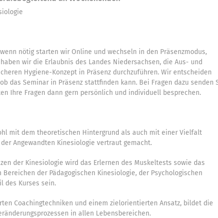
iologie
, wenn nötig starten wir Online und wechseln in den Präsenzmodus,
t haben wir die Erlaubnis des Landes Niedersachsen, die Aus- und
icheren Hygiene-Konzept in Präsenz durchzuführen. Wir entscheiden
ob das Seminar in Präsenz stattfinden kann. Bei Fragen dazu senden 
ten Ihre Fragen dann gern persönlich und individuell besprechen.
 mit dem theoretischen Hintergrund als auch mit einer Vielfalt
der Angewandten Kinesiologie vertraut gemacht.
nzen der Kinesiologie wird das Erlernen des Muskeltests sowie das
n Bereichen der Pädagogischen Kinesiologie, der Psychologischen
l des Kurses sein.
ten Coachingtechniken und einem zielorientierten Ansatz, bildet die
 Veränderungsprozessen in allen Lebensbereichen.