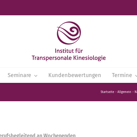
Seminare
Kundenbewertungen
Termine
Startseite
Allgemein
N
berufsbegleitend an Wochenenden