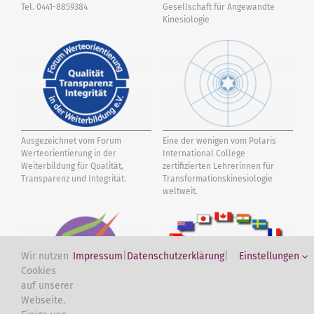
Tel. 0441-8859384
Gesellschaft für Angewandte
Kinesiologie
Ausgezeichnet vom Forum
Eine der wenigen vom Polaris
Werteorientierung in der
International College
Weiterbildung für Qualität,
zertifizierten Lehrerinnen für
Transparenz und Integrität.
Transformations­kinesiologie
weltweit.
Wir nutzen
Impressum
|
Datenschutzerklärung
|
Einstellungen
Cookies
auf unserer
Webseite.
Vom International Kinesiology
International Association of