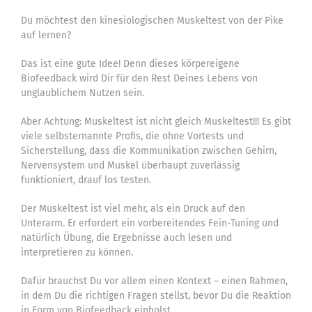
Blog
Du möchtest den kinesiologischen Muskeltest von der Pike
Buch
auf lernen?
Suche
Das ist eine gute Idee! Denn dieses körpereigene
Biofeedback wird Dir für den Rest Deines Lebens von
nach:
unglaublichem Nutzen sein.
Aber Achtung: Muskeltest ist nicht gleich Muskeltest!!! Es gibt
viele selbsternannte Profis, die ohne Vortests und
Sicherstellung, dass die Kommunikation zwischen Gehirn,
Nervensystem und Muskel überhaupt zuverlässig
funktioniert, drauf los testen.
Der Muskeltest ist viel mehr, als ein Druck auf den
Unterarm. Er erfordert ein vorbereitendes Fein-Tuning und
natürlich Übung, die Ergebnisse auch lesen und
interpretieren zu können.
Dafür brauchst Du vor allem einen Kontext – einen Rahmen,
in dem Du die richtigen Fragen stellst, bevor Du die Reaktion
in Form von Biofeedback einholst.