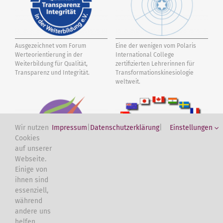
Ausgezeichnet vom Forum
Eine der wenigen vom Polaris
Werteorientierung in der
International College
Weiterbildung für Qualität,
zertifizierten Lehrerinnen für
Transparenz und Integrität.
Transformations­kinesiologie
weltweit.
Wir nutzen
Impressum
|
Datenschutzerklärung
|
Einstellungen
Cookies
auf unserer
Webseite.
Vom International Kinesiology
International Association of
Einige von
College IKC zertifizierte Touch for
Specialized Kinesiologists IASK.
ihnen sind
Health Instruktorin.
Kundenbewertungen und Erfahrungen zu
essenziell,
Ulrike Sawert
während
andere uns
SEHR GUT
100%
helfen,