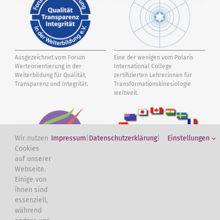
Ausgezeichnet vom Forum
Eine der wenigen vom Polaris
Werteorientierung in der
International College
Weiterbildung für Qualität,
zertifizierten Lehrerinnen für
Transparenz und Integrität.
Transformations­kinesiologie
weltweit.
Wir nutzen
Impressum
|
Datenschutzerklärung
|
Einstellungen
Cookies
auf unserer
Webseite.
Vom International Kinesiology
International Association of
Einige von
College IKC zertifizierte Touch for
Specialized Kinesiologists IASK.
ihnen sind
Health Instruktorin.
Kundenbewertungen und Erfahrungen zu
essenziell,
Ulrike Sawert
während