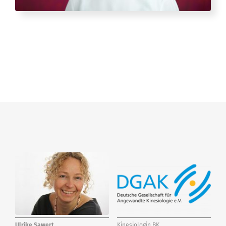
Ulrike Sawert
Kinesiologin BK