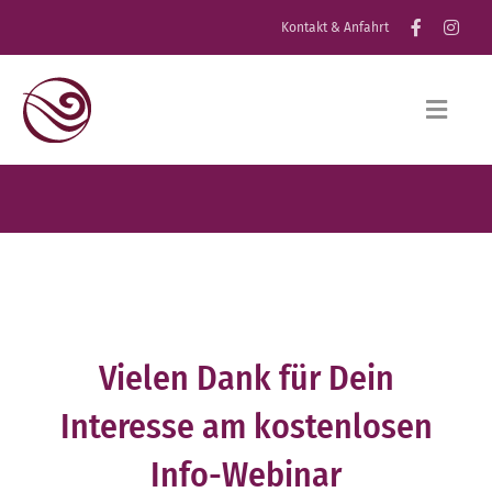
Zum
Kontakt & Anfahrt
Inhalt
springen
Toggle
Navig
Home
Institut
Ausbildungen
Seminare
Kundenbewertungen
Vielen Dank für Dein
Termine
Interesse am kostenlosen
Anmelden
Info-Webinar